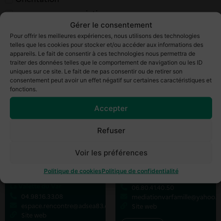
permanence association
Fayence
Gérer le consentement
permanence avocat droit du travail
Flassans-Sur-Issole
Pour offrir les meilleures expériences, nous utilisons des technologies
permanence avocat droit public
Fréjus
telles que les cookies pour stocker et/ou accéder aux informations des
appareils. Le fait de consentir à ces technologies nous permettra de
permanence avocat généraliste
Hyères
traiter des données telles que le comportement de navigation ou les ID
permanence CIDFF
La Farlède
uniques sur ce site. Le fait de ne pas consentir ou de retirer son
consentement peut avoir un effet négatif sur certaines caractéristiques et
permanence commissaire de justice
La Garde
fonctions.
permanence droit de la famille
La Garde Freinet
Accepter
permanence droit du logement
La Londe Les Maures
permanence droit du travail
Réinitialiser les filtres
La Seyne sur Mer
Refuser
permanence droit social
La Valette du Var
Voir les préférences
permanence écrivain public
Le Beausset
ADSEAAV – service de
Médiation Var famille
permanence juriste
Le Cannet des Maures
Politique de cookies
Politique de confidentialité
médiation familiale
Le Pradet
permanence notaire
Le Luc en Provence
La Valette du Var
06.80.41.40.50
04.98.16.33.08
mediationvarfamille@yahoo.f
Le Muy
espace.rencontre@adsea83.org
Site web
Le Pradet
Site web