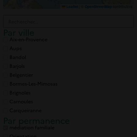
Leaflet
|
©
OpenStreetMap
contributors
Par ville
Aix-en-Provence
Aups
Bandol
Barjols
Belgentier
Bormes-Les-Mimosas
Brignoles
Carnoules
Carqueiranne
Par permanence
Cavalaire
médiation familiale
Cuers
Orientation
Draguignan