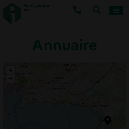
Point Justice
Var
Annuaire
+
−
2