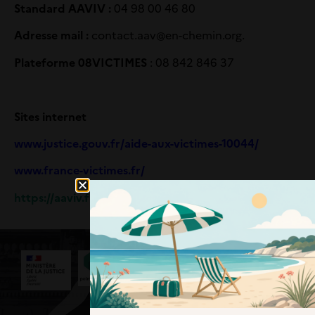
Standard AAVIV :
04 98 00 46 80
Adresse mail :
contact.aav@en-chemin.org.
Plateforme 08VICTIMES
: 08 842 846 37
Sites internet
www.justice.gouv.fr/aide-aux-victimes-10044/
www.france-victimes.fr/
https://aaviv.fr/
Nous contacter
3039