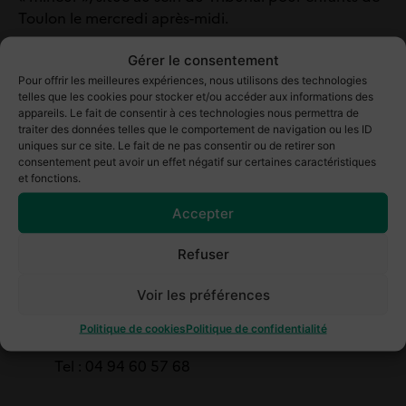
Toulon le mercredi après-midi.
Gérer le consentement
Pour offrir les meilleures expériences, nous utilisons des technologies
telles que les cookies pour stocker et/ou accéder aux informations des
appareils. Le fait de consentir à ces technologies nous permettra de
Infos utiles
traiter des données telles que le comportement de navigation ou les ID
uniques sur ce site. Le fait de ne pas consentir ou de retirer son
Bureau d’aide aux victimes de Toulon
consentement peut avoir un effet négatif sur certaines caractéristiques
Tribunal judiciaire de Toulon, Place Gabriel Péri
et fonctions.
– CS 90506
Accepter
83041 Toulon cedex 9
Tel : 04 94 09 61 99
Refuser
Voir les préférences
Bureau d’aide aux victimes de Draguignan
11 rue Pierre Clément, BP 273
Politique de cookies
Politique de confidentialité
83007 DRAGUIGNAN CEDEX
Tel : 04 94 60 57 68