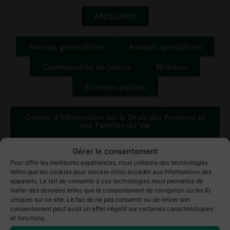
ANNUAIRE
Avocats généralistes
Avocats spécialistes
Commissaires de justice
Notaires
Écrivains publics
Centre d'Information sur le Droit des Femmes et
des Familles du Var
Association d'aide aux victimes d'infractions du
Gérer le consentement
Var
Pour offrir les meilleures expériences, nous utilisons des technologies
informations et de soutien aux tuteurs familiaux
telles que les cookies pour stocker et/ou accéder aux informations des
appareils. Le fait de consentir à ces technologies nous permettra de
traiter des données telles que le comportement de navigation ou les ID
uniques sur ce site. Le fait de ne pas consentir ou de retirer son
Conciliateurs de justice
consentement peut avoir un effet négatif sur certaines caractéristiques
et fonctions.
Le Défenseur des droits