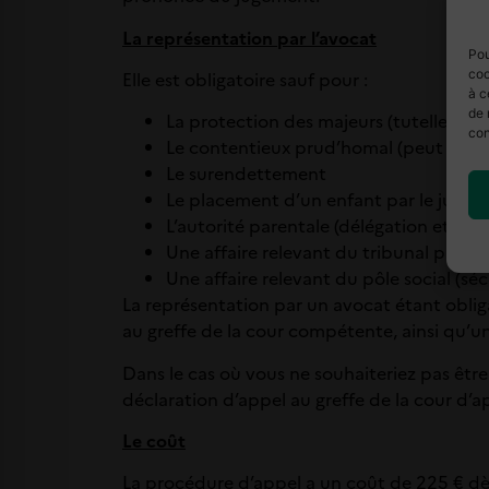
La représentation par l’avocat
Pou
coo
Elle est obligatoire sauf pour :
à c
de 
La protection des majeurs (tutelle, curat
con
Le contentieux prud’homal (peut être 
Le surendettement
Le placement d’un enfant par le juge 
L’autorité parentale (délégation et retra
Une affaire relevant du tribunal parita
Une affaire relevant du pôle social (séc
La représentation par un avocat étant obliga
au greffe de la cour compétente, ainsi qu’
Dans le cas où vous ne souhaiteriez pas être 
déclaration d’appel au greffe de la cour d’
Le coût
La procédure d’appel a un coût de 225 € dès 