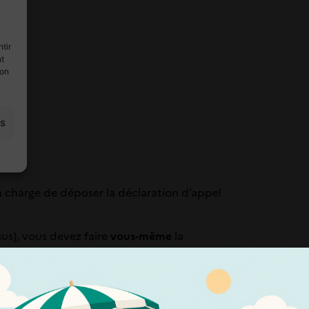
tir
nt
son
es
en charge de déposer la déclaration d’appel
us), vous devez faire
vous-même
la
es bénéficiaires de l’aide juridictionnelle