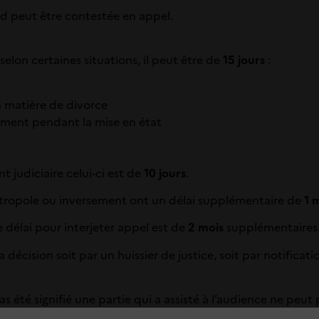
nd peut être contestée en appel.
selon certaines situations, il peut être de
15 jours
:
 matière de divorce
ement pendant la mise en état
 judiciaire celui-ci est de
10 jours
.
métropole ou inversement ont un délai supplémentaire de
1 
e délai pour interjeter appel est de
2 mois
supplémentaires
e la décision soit par un huissier de justice, soit par notifi
s été signifié une partie qui a assisté à l’audience ne peut 