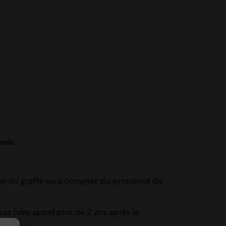
mois
.
.
cation du greffe ou à compter du prononcé de
pas faire appel plus de 2 ans après le