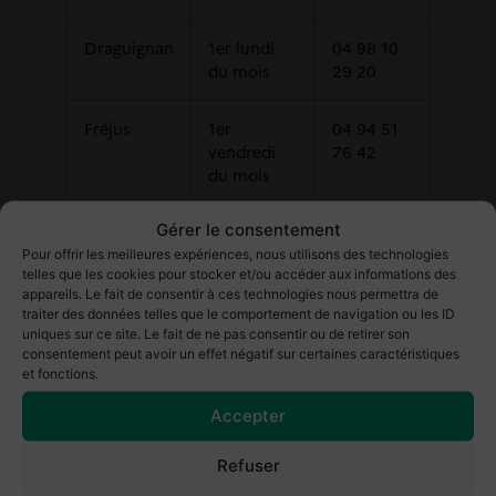
Draguignan
1er lundi
04 98 10
du mois
29 20
Fréjus
1er
04 94 51
vendredi
76 42
du mois
Gérer le consentement
Hyères
1er jeudi du
04 94 01
mois
84 04
Pour offrir les meilleures expériences, nous utilisons des technologies
telles que les cookies pour stocker et/ou accéder aux informations des
appareils. Le fait de consentir à ces technologies nous permettra de
Ollioules
4e
04 94 30
traiter des données telles que le comportement de navigation ou les ID
uniques sur ce site. Le fait de ne pas consentir ou de retirer son
mercredi
41 41
consentement peut avoir un effet négatif sur certaines caractéristiques
du mois
et fonctions.
Accepter
St Maximin
2e jeudi du
04 94 86
mois
65 10
Refuser