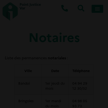
Point Justice
Var
Notaires
Liste des permanences
notariales
:
Ville
Date
Téléphone
Bandol
1er jeudi du
04 94 29
mois
12 30/32
Bringoles
1er mardi
04 98 05
du mois
93 73