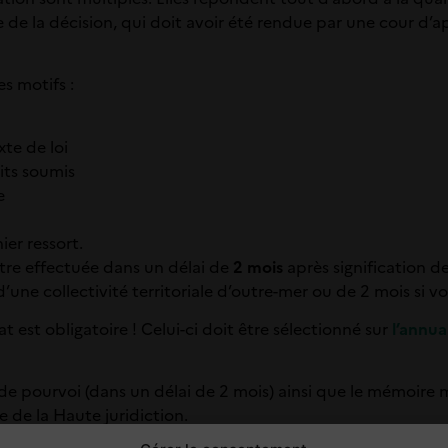
ure de la décision, qui doit avoir été rendue par une cour d’
es motifs :
xte de loi
aits soumis
e
er ressort.
tre effectuée dans un délai de
2 mois
après signification de
une collectivité territoriale d’outre-mer ou de 2 mois si vou
t est obligatoire ! Celui-ci doit être sélectionné sur
l’annua
n de pourvoi (dans un délai de 2 mois) ainsi que le mémoire
e de la Haute juridiction.