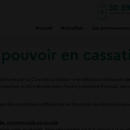
30 3
Service et ap
Accueil
Actualités
Les permanence
 pouvoir en cassat
censure par la Cour de cassation une décision rendue en der
uridiction la plus élevée dans l’ordre judiciaire français, do
 et des conditions différentes en fonction du domaine conc
ile, commerciale et sociale
ation sont multiples. Elles répondent tout d’abord à la qua