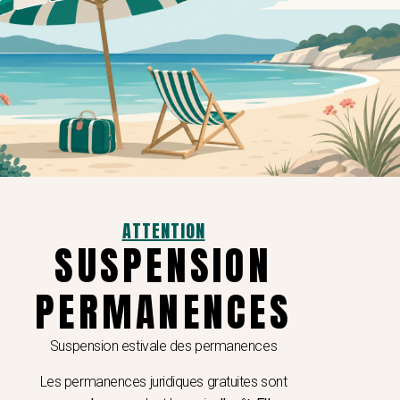
 moment, trancher le litige ou décider de
ous contacter
ATTENTION
SUSPENSION
3039
Service et appel gratuits​
PERMANENCES
ibunal Judiciaire de Toulon
Suspension estivale des permanences
ace Gabriel Péri
041, Toulon
Les permanences juridiques gratuites sont