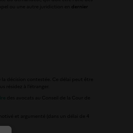
appel ou une autre juridiction en
dernier
 la décision contestée. Ce délai peut être
s résidez à l’étranger.
ire
des avocats au Conseil de la Cour de
 motivé et argumenté (dans un délai de 4