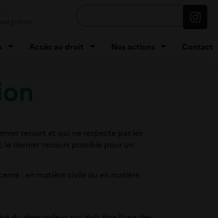
9
pel gratuits
s
Accès au droit
Nos actions
Contact
ion
nier ressort et qui ne respecte pas les
nc le dernier recours possible pour un
erné : en matière civile ou en matière
lité du demandeur, qui doit être l’une des