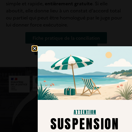
simple et rapide,
entièrement gratuite
. Si elle
aboutit, elle donne lieu à un constat d’accord total
ou partiel qui peut être homologué par le juge pour
lui donner force exécutoire.
Fiche pratique de la conciliation
Trouver un conciliateur
Nous contacter
3039
Service et appel
gratuits​
ATTENTION
SUSPENSION
Tribunal Judiciaire de
Toulon