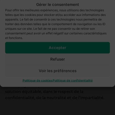
Gérer le consentement
Il s’agit d’un espace d’écoute, d’échange et de
Pour offrir les meilleures expériences, nous utilisons des technologies
négociation, qui permet de prendre en compte
telles que les cookies pour stocker et/ou accéder aux informations des
concrètement les besoins de chacun : enfants,
appareils. Le fait de consentir à ces technologies nous permettra de
parents, grands-parents, héritiers, etc. L’objectif est
traiter des données telles que le comportement de navigation ou les ID
uniques sur ce site. Le fait de ne pas consentir ou de retirer son
d’apaiser les tensions et de préserver les liens
consentement peut avoir un effet négatif sur certaines caractéristiques
familiaux.
et fonctions.
Ce processus est structuré, confidentiel et vise à
Accepter
aboutir à un accord accepté par tous.
Refuser
Le médiateur familial est un professionnel formé,
avec des compétences en droit et en psychologie.
Voir les préférences
Il ne prend pas parti, ne tranche pas le litige, mais
Politique de cookies
Politique de confidentialité
accompagne les personnes dans la recherche d’une
solution équitable, dans le respect de la
confidentialité, de la neutralité et de l’impartialité.