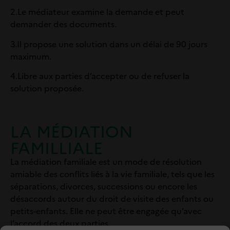
2.
Le médiateur examine la demande et peut
demander des documents.
3.
Il propose une solution dans un délai de 90 jours
maximum.
4.
Libre aux parties d’accepter ou de refuser la
solution proposée.
LA MÉDIATION
FAMILLIALE
La médiation familiale est un mode de résolution
amiable des conflits liés à la vie familiale, tels que les
séparations, divorces, successions ou encore les
désaccords autour du droit de visite des enfants ou
petits-enfants. Elle ne peut être engagée qu’avec
l’accord des deux parties.