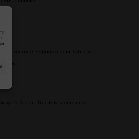
juridictionnelle.
tir
nt
son
ment sur un téléphone ou une tablette;
ossier.
es
is
après l’achat. Une fois la demande