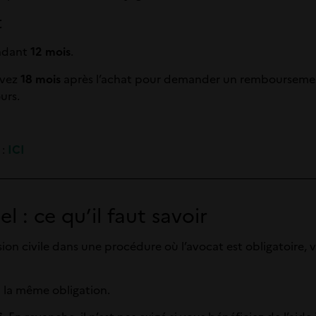
t
endant
12 mois
.
avez
18 mois
après l’achat pour demander un remboursement
urs.
 :
ICI
l : ce qu’il faut savoir
sion civile dans une procédure où l’avocat est obligatoire,
à la même obligation.