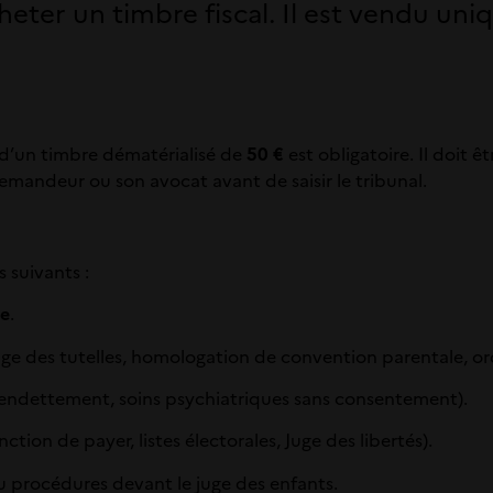
cheter un timbre fiscal. Il est vendu u
t d’un timbre dématérialisé de
50 €
est obligatoire. Il doit ê
demandeur ou son avocat avant de saisir le tribunal.
s suivants :
le
.
Juge des tutelles, homologation de convention parentale, o
rendettement, soins psychiatriques sans consentement).
ction de payer, listes électorales, Juge des libertés).
u procédures devant le juge des enfants.