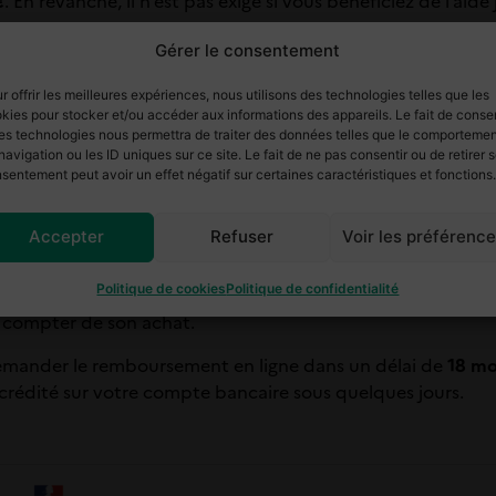
€
. En revanche, il n’est pas exigé si vous bénéficiez de l’aide 
Gérer le consentement
n ligne, par carte bancaire.
r offrir les meilleures expériences, nous utilisons des technologies telles que les
kies pour stocker et/ou accéder aux informations des appareils. Le fait de consen
es technologies nous permettra de traiter des données telles que le comporteme
vez le recevoir sous deux formes :
navigation ou les ID uniques sur ce site. Le fait de ne pas consentir ou de retirer 
sentement peut avoir un effet négatif sur certaines caractéristiques et fonctions.
ode 2D, que vous pouvez présenter sur papier ou directe
 chiffres, utilisable par le service chargé de traiter votre d
Accepter
Refuser
Voir les préférenc
remboursement
Politique de cookies
Politique de confidentialité
 compter de son achat.
n demander le remboursement en ligne dans un délai de
18 mo
crédité sur votre compte bancaire sous quelques jours.