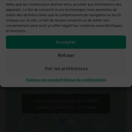
telles que les cookies pour stocker et/ou accéder aux informations des
https://www.anil.org/adil-83/roles-et-
appareils. Le fait de consentir à ces technologies nous permettra de
missions/
traiter des données telles que le comportement de navigation ou les ID
uniques sur ce site. Le fait de ne pas consentir ou de retirer son
consentement peut avoir un effet négatif sur certaines caractéristiques
04 94 22 65 80
et fonctions.
Accéder au site web
Accepter
Refuser
Voir les préférences
Politique de cookies
Politique de confidentialité
Cliquez pour accepter les cookies
marketing et activer ce contenu