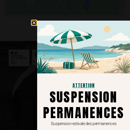
Nous contacter
3039
Service et appel
gratuits​
ATTENTION
SUSPENSION
Tribunal Judiciaire de
Toulon
PERMANENCES
Place Gabriel Péri
83041, Toulon
Suspension estivale des permanences
04.22.80.15.21