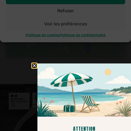
Refuser
Cliquez pour accepter les cookies
marketing et activer ce contenu
Voir les préférences
Politique de cookies
Politique de confidentialité
Nous contacter
3039
Service et appel
gratuits​
ATTENTION