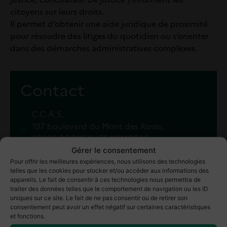
citoyens sur leurs droits.
Il permet d’obtenir une aide juridique de proximité
pour résoudre des litiges du quotidien ou s’orienter
dans des démarches administratives complexes.
Contact
C.C.A.S,
197 boulevard du Mont des Roses,
83230 BORMES-LES-MIMOSAS
Gérer le consentement
04 94 01 58 66
Pour offrir les meilleures expériences, nous utilisons des technologies
telles que les cookies pour stocker et/ou accéder aux informations des
appareils. Le fait de consentir à ces technologies nous permettra de
traiter des données telles que le comportement de navigation ou les ID
uniques sur ce site. Le fait de ne pas consentir ou de retirer son
consentement peut avoir un effet négatif sur certaines caractéristiques
et fonctions.