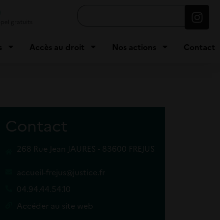
9
pel gratuits
s
Accès au droit
Nos actions
Contact
Contact
268 Rue Jean JAURES - 83600 FREJUS
accueil-frejus@justice.fr
04.94.44.54.10
Accéder au site web