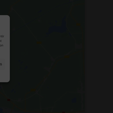
tir
nt
son
es