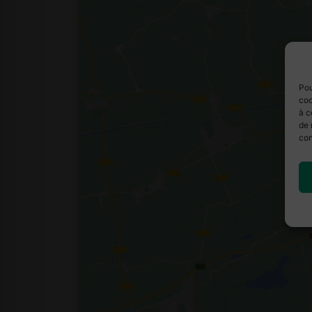
Pou
coo
à c
de 
con